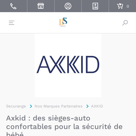
Bascu
Securange
Nos Marques Partenaires
AXKID
Axkid : des sièges-auto
confortables pour la sécurité de
bébé