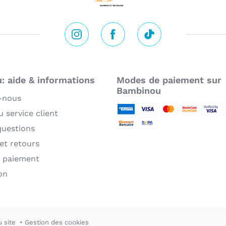
Pr
gr
an
do
Instagram
Facebook
Tik Tok
op
La
 aide & informations
Modes de paiement sur
de
Bambinou
co
-nous
l'
 service client
su
American Express
Visa
MasterCard
MasterCard 
Verifie
P
questions
ri
Virement bancaire
Sepa
pl
 et retours
de
 paiement
fo
on
Qu
ni
ex
de
u site
Gestion des cookies