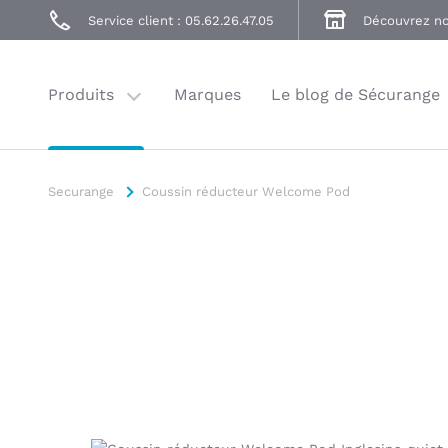
Poussettes
Service client : 05.62.26.47.05
Découvrez no
Accessoires
Balade
Produits
Marques
Le blog de Sécurange
Securange
Coussin réducteur Welcome Pod