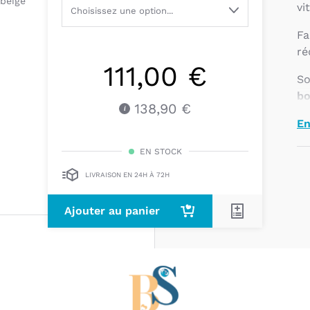
vi
Fa
ré
111,00 €
S
bo
138,90 €
Ce
En
di
EN STOCK
LIVRAISON EN 24H À 72H
Ajouter au panier