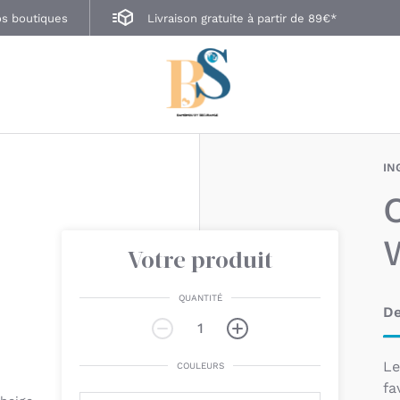
s boutiques
Livraison gratuite à partir de 89€*
IN
Votre produit
QUANTITÉ
De
L
COULEURS
fa