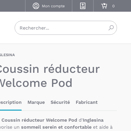
Mon compte
Mes listes de naissance
Mon panier
Recherch
GLESINA
BAU-INA-W-POD
Coussin réducteur
Welcome Pod
scription
Marque
Sécurité
Fabricant
e
Coussin réducteur Welcome Pod
d'
Inglesina
vorise un
sommeil serein et confortable
et aide à