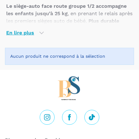
Le siège-auto face route groupe 1/2 accompagne
les enfants jusqu’à 25 kg
, en prenant le relais après
les premiers sièges auto de bébé.
Plus durable
qu’un siège groupe 1 classique, il permet de suivre
En lire plus
l’enfant sur une période plus longue
, tout en
conservant une installation adaptée à son âge et à
sa morphologie.
Aucun produit ne correspond à la sélection
Ce type de siège s’utilise face à la route
et propose
généralement un système de retenue conçu pour
les enfants encore trop petits pour voyager
uniquement avec la ceinture du véhicule.
Selon les
modèles, le maintien peut se faire avec un harnais,
un bouclier ou une combinaison de systèmes
évolutifs
. L’appui-tête, l’inclinaison et les
protections latérales contribuent à offrir une assise
Instagram
Facebook
Tik Tok
plus confortable et plus rassurante au fil des
trajets.