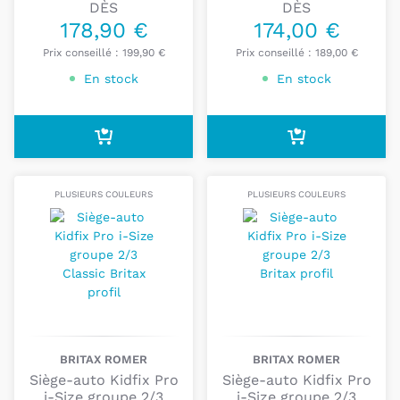
DÈS
DÈS
peuvent être installés avec la ceinture seule
,
178,90 €
174,00 €
tandis que
d’autres disposent également de
connecteurs Isofix
pour plus de stabilité lorsque le
Prix conseillé :
199,90 €
Prix conseillé :
189,00 €
siège est vide ou lors de l’installation.
En stock
En stock
Cette catégorie réunit des sièges-auto groupe 2/3
pensés pour accompagner les enfants sur plusieurs
années, avec des modèles confortables, pratiques
et adaptés aux besoins des familles.
PLUSIEURS COULEURS
PLUSIEURS COULEURS
BRITAX ROMER
BRITAX ROMER
Siège-auto Kidfix Pro
Siège-auto Kidfix Pro
i-Size groupe 2/3
i-Size groupe 2/3