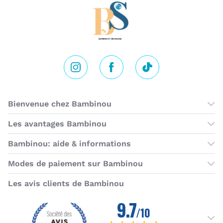
Instagram
Facebook
Tik Tok
Bienvenue chez Bambinou
Les boutiques Bambinou
Les avantages Bambinou
Cartes cadeaux
Bambinou: aide & informations
Programme de fidélité
Contactez-nous
Modes de paiement sur Bambinou
Horaires du service client
American Express
Visa
MasterCard
MasterCard SecureCode
Verified by Visa
Paypal
Aurore
Virement banc
Sepa
Les avis clients de Bambinou
Foire aux questions
Livraisons et retours
Moyens de paiement