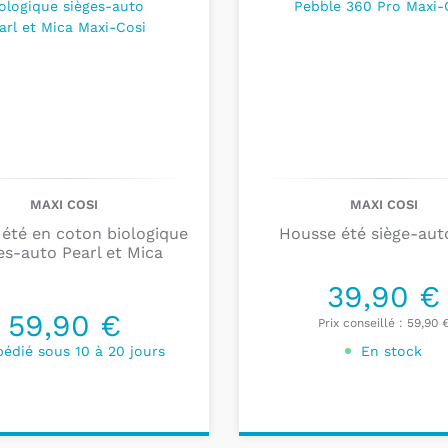
coloris pour conveni
des sièges-auto dos à
route à partir de 15 mo
Les sièges-
Cosi
Afin de
voyager long
MAXI COSI
MAXI COSI
sécurité
, les experts 
été en coton biologique
Housse été siège-aut
0/1/2.
es-auto Pearl et Mica
Ce siège-auto
innovan
39,90 €
environ, soit
25 kg
. Le
59,90 €
installation dos
à la
r
Prix conseillé :
59,90 
face
à la
route
à parti
pédié sous 10 à 20 jours
En stock
Le siège-auto Beryl 
la
ceinture
de
sécurit
kg
, le Beryl doit être
i