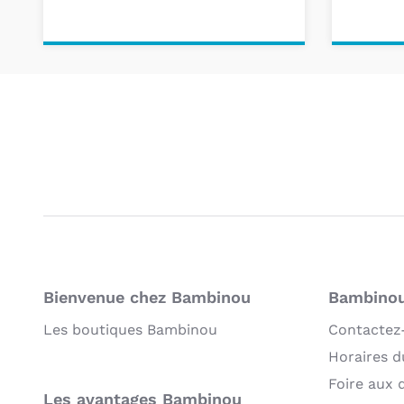
Ajouter au
Ajou
panier
pa
Bienvenue chez Bambinou
Bambinou:
Les boutiques Bambinou
Contactez
Horaires du
Foire aux 
Les avantages Bambinou