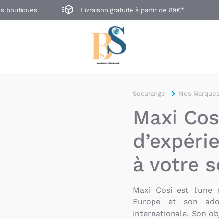
s boutiques
Livraison gratuite à partir de 89€*
Securange
Nos Marques
Maxi Cos
d’expéri
à votre s
Maxi Cosi est l’une
Europe et son ado
internationale. Son ob