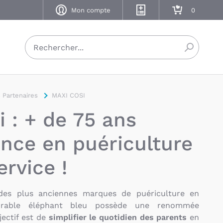
Mon compte
Mes listes de naissance
Mon panier
Recherch
 Partenaires
MAXI COSI
i : + de 75 ans
ence en puériculture
ervice !
 des plus anciennes marques de puériculture en
rable éléphant bleu possède une renommée
jectif est de
simplifier le quotidien des parents
en