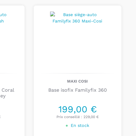
Ajouter au
panier
lus
petits
, le siège-auto Beryl est doté d’un
é rembourré
. Il
s’utilise
jusqu’aux
60 cm
de votre
croissance
de votre
enfant
, ce siège-auto
évolutif
harnais
de
sécurité
et son
repose-tête
en même
e aussi une
sécurité latérale accrue
grâce à ses
ir Protect
qui
absorbent
les
chocs
.
auto groupe 2/3 de Maxi
MAXI COSI
 Coral
Base isofix Familyfix 360
rey
e 2/3 de Maxi Cosi sont adapté aux enfants entre
ans et demi à 12 ans environ. Les sièges-auto
199,00 €
i peuvent s'installer avec système isofix ou avec
€
Prix conseillé :
229,00 €
é. Ils sont modernes, confortables et sûrs.
En stock
Jade i-Size de Maxi Cosi