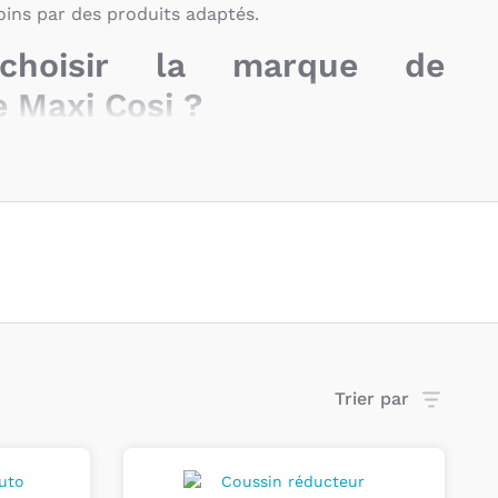
oins par des produits adaptés.
 choisir la marque de
e Maxi Cosi ?
i Cosi, c’est choisir plus de 75 ans d’innovation au
 des enfants. La marque Maxi Cosi se mobilise pour
 intelligentes et judicieuses pour faciliter votre
vie
 ou en déplacement grâce à des produits simples,
 de qualité.
auto des groupes 0/1, 0+/1
 Cosi
Trier par
oupe 0/1 et 0+/1 sont parfaits pour les enfants de
 18kg. Les sièges-auto du groupe 1, quant à eux,
8 kg. Chaque siège est disponible en plusieurs