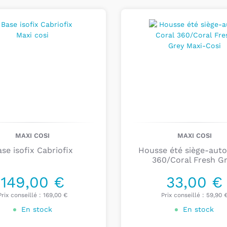
ter au
Ajouter au
nier
panier
Pour le
confort
des p
réducteur nouveau-n
enfant
.
Afin de
s’adapter
à la
permet d’
ajuster
son
temps. Le Beryl assur
dispositifs G-Cell
et
A
Les sièges-
Cosi
MAXI COSI
MAXI COSI
se isofix Cabriofix
Housse été siège-auto
360/Coral Fresh G
Les sièges-auto group
15 et 36 kg, soit de 3 
149,00 €
33,00 €
groupe 2/3 de Maxi-Cos
Prix conseillé :
169,00 €
Prix conseillé :
59,90 
la ceinture de sécurit
En stock
En stock
La nacelle 