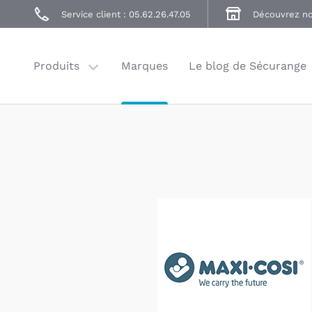
Poussettes
Service client : 05.62.26.47.05
Découvrez no
Accessoires
Balade
Produits
Marques
Le blog de Sécurange