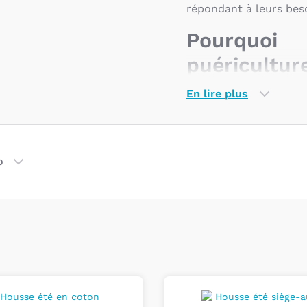
répondant à leurs bes
Pourquoi
puéricultur
En lire plus
Choisir un produit Max
service des parents et
proposer des solutions
de famille
à la maison
o
esthétiques et, surtout
Les sièges-
et 1 de Maxi
Les sièges-auto du gr
la naissance jusqu’à
conviennent de 9 à 1