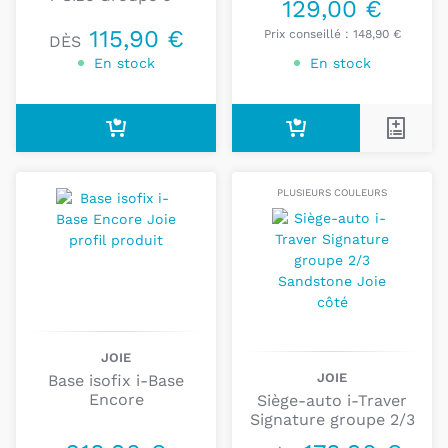
nous serons ravis de vous apporter notre expertise
129,00 €
pour trouver le produit dont vous avez besoin.
115,90 €
Prix conseillé :
148,90 €
DÈS
En stock
En stock
PLUSIEURS COULEURS
JOIE
JOIE
Base isofix i-Base
Encore
Siège-auto i-Traver
Signature groupe 2/3