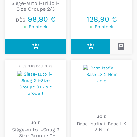
Siège-auto i-Trillo i-
marque Joie.
Size Groupe 2/3
98,90 €
128,90 €
Les produits phare de Joie : la
DÈS
gamme Signature
En stock
En stock
A la suite de la
réussite de la marque Joie
et en
suivant l’expertise des usines, les équipes de Joie
ont développé une
nouvelle collection Signature
,
respectant les
valeurs
qui caractérisent la
PLUSIEURS COULEURS
marque :
Confort, Sécurité, Qualité
. Ces nouveaux
produits
élégants et discrets,
aux
couleurs
actuelles
combinent
différentes textures
et
des
finitions raffinées
en suédine végane et simili
cuir pour accueillir votre nouveau-né dans un
espace de
douceur
.
JOIE
JOIE
Base Isofix i-Base LX
2 Noir
Siège-auto i-Snug 2
En cas de doute ou de question,
contactez-nous
:
i-Size Groupe 0+