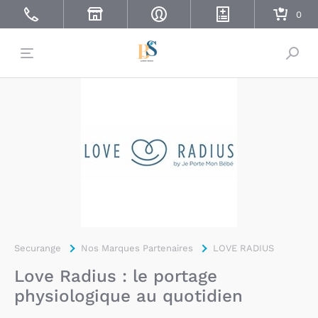
Bascu
Securange
Nos Marques Partenaires
LOVE RADIUS
Love Radius : le portage
physiologique au quotidien