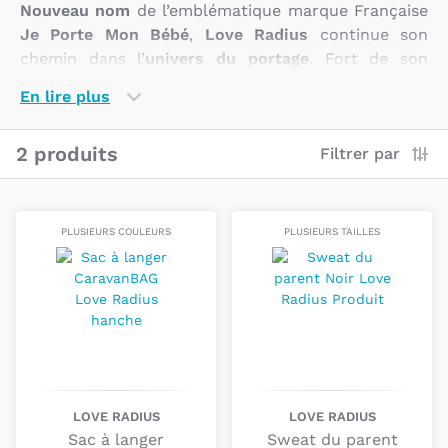
Nouveau nom
de l’emblématique marque Française
Je Porte Mon Bébé
,
Love Radius
continue son
chemin dans l’
univers du portage
. Fort de son
succès en France
, Love Radius s’exporte désormais
En lire plus
à
l’international
, d’où le changement de nom aux
douces notes anglo-saxonnes.
2 produits
Filtrer par
Vous pouvez retrouver Love Radius sur notre site,
mais également dans notre
boutique de Toulouse
!
Pourquoi choisir les produits Love
PLUSIEURS COULEURS
PLUSIEURS TAILLES
Radius ?
Basée dans le Sud-est de la France à
Toulon
,
l’entreprise Love Radius anciennement
Je Porte
Mon Bébé
, est spécialisée dans le
portage
physiologique
de bébé au
quotidien
et au fil des
saisons
.
LOVE RADIUS
LOVE RADIUS
Sac à langer
Sweat du parent
Désireux de faire partager la «
philosophie
» du