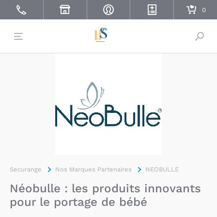
Bascu
Securange
Nos Marques Partenaires
NEOBULLE
Néobulle : les produits innovants
pour le portage de bébé