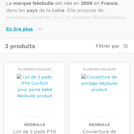
La
marque Néobulle
est née en
2008
en
France
,
dans les
pays
de la
Loire
. Elle propose de
nombreux produits
pour le
portage physiologique
de votre
enfant
. Les
écharpes de portage
, les
slings
En lire plus
et les
portes-bébé
de
Néobulle
sont conçus pour
vous permettre de toujours
rester
au plus
près
de
3 produits
Filtrer par
votre
bébé
et de la
nature
.
Pratiques
et
faciles à
utiliser
, les produits
Néobulle
se distinguent
également par leur
matière
de
qualité
.
PLUSIEURS COULEURS
PLUSIEURS COULEURS
Pourquoi choisir la marque Néobulle
?
La marque Néobulle a été conçue par
deux
femmes
, l'une
infirmière
de formation et l'autre,
psychomotricienne
, qui ont développé leur
activité
sur le
portage
des
bébés
afin d’
accompagner
les
parents
sur le
chemin
de la
parentalité
. Les
NEOBULLE
NEOBULLE
produits de portage Néobulle permettent aux
Lot de 2 pads P'tit
Couverture de