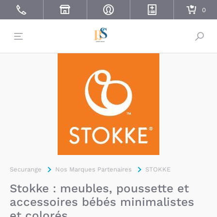
Bascu
Securange
Nos Marques Partenaires
STOKKE
Stokke : meubles, poussette et
accessoires bébés minimalistes
et colorés