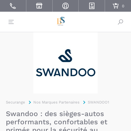
Bascu
Securange
Nos Marques Partenaires
SWANDOO1
Swandoo : des sièges-autos
performants, confortables et
primés pour la sécurité au