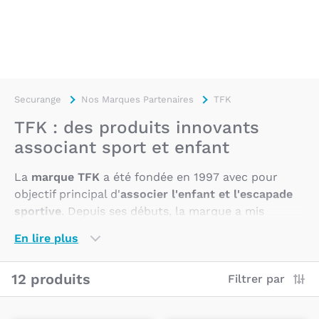
Securange
Nos Marques Partenaires
TFK
TFK : des produits innovants
associant sport et enfant
La
marque TFK
a été fondée en 1997 avec pour
objectif principal d'
associer l'enfant et l'escapade
sportive
. Depuis ses débuts, la marque a mis
l'
innovation
, l'esprit du temps et un
style de vie
En lire plus
axé sur le sport
au cœur de son développement.
12 produits
Filtrer par
TFK se distingue par son pouvoir d'innovation dans
le domaine du jogging et répond depuis des années
aux
exigences élevées de ses client
s, tant sur le