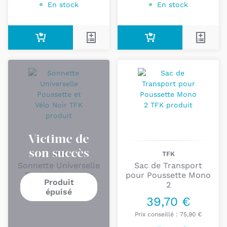
En stock
En stock
Victime de
son succès
TFK
TFK
Sonnette Universelle
Sac de Transport
Poussette et Vélo
pour Poussette Mono
Produit
Noir
2
épuisé
39,70 €
Prix conseillé :
75,90 €