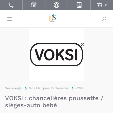
Bascu
Securange
Nos Marques Partenaires
VOKSI
VOKSI : chancelières poussette /
sièges-auto bébé