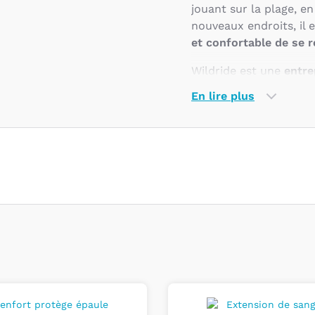
jouant sur la plage, 
nouveaux endroits, il e
et confortable de se 
Wildride est une
entre
de porte-enfants simp
En lire plus
soucieuses de passer 
par leur amour pour la
ont cherché à combler
de portage adaptées a
Pourquoi ch
Wildride ?
Le porte-enfant Wildri
voyage. C'est un comp
moments précieux ave