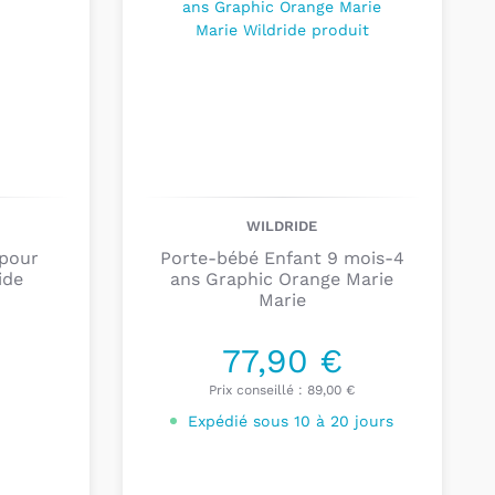
pour être
simple
,
léger
et
compact
, il est l'outil
 actifs qui veulent
profiter de chaque instant avec
 Europe
, le porte-enfant Wildride est conçu pour
onomique
offre un soutien optimal pour vous et
rmettant de vous déplacer librement et
e vous soyez. Avec Wildride, dites adieu aux
es et profitez pleinement de vos aventures en
WILDRIDE
plicité et en toute sécurité.
 pour
Porte-bébé Enfant 9 mois-4
ide
ans Graphic Orange Marie
Marie
77,90 €
Prix conseillé :
89,00 €
Expédié sous 10 à 20 jours