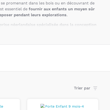
en se promenant dans les bois ou en découvrant de
st essentiel de
fournir aux enfants un moyen sûr
reposer pendant leurs explorations
.
prise néerlandaise spécialisée dans la conception
les et pratiques
, destinés aux
familles actives et
du temps en plein air avec leurs enfants
. Inspirés
 nature et l'aventure, les fondateurs de Wildride
 un vide sur le marché en proposant des
solutions
ux jeunes enfants
avides de découvertes.
oisir le Porte-enfant
Trier par
de est bien plus qu'un simple accessoire de
agnon fidèle qui vous permet de
partager des
c votre enfant tout en explorant le monde qui