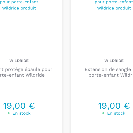
vous entoure
. Conçu 
idéal pour les parents
leur petit aventurier
.
Fabriqué avec soin en
durer. Son
design erg
votre enfant, vous pe
confortablement où qu
poussettes encombrant
WILDRIDE
WILDRIDE
plein air, en toute sim
rt protège épaule pour
Extension de sangle
rte-enfant Wildride
porte-enfant Wildr
19,00 €
19,00 €
En stock
En stock