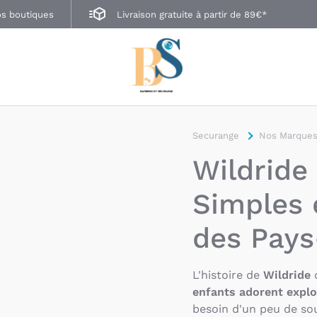
s boutiques
Livraison gratuite à partir de 89€*
Securange
Nos Marques
Wildride
Simples 
des Pays
L'histoire de
Wildride
c
enfants adorent explo
besoin d'un peu de sou