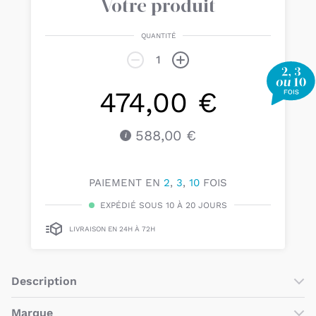
Votre produit
QUANTITÉ
474,00 €
588,00 €
PAIEMENT EN
2
,
3
,
10
FOIS
EXPÉDIÉ SOUS 10 À 20 JOURS
LIVRAISON EN 24H À 72H
Description
Le
Pack Siège-auto iZi Modular i-Size A X1 Anthracite Mesh
Marque