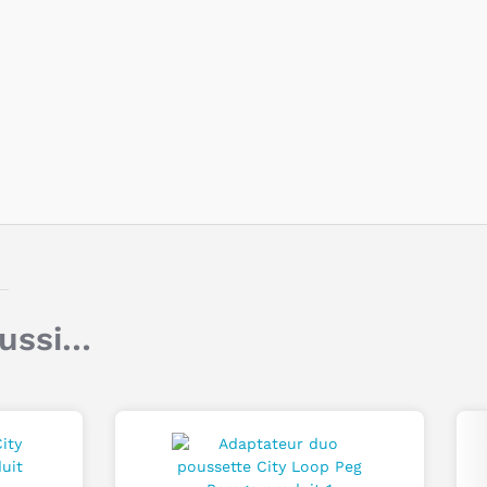
oussette City Loop de Peg
erego ?
Titre
Avec une largeur de 46 cm, ce châssis est
particulièrement
compact
et
peu encombrant
,
Commentaire
parfait pour les espaces étroits.
Son
guidon ajustable en hauteur,
habillé de
similicuir, s’adapte à toutes les morphologies.
Le
pliage d’une seule main est simple et rapide
,
avec un maintien en position verticale une fois
plié.
Grâce à ses
suspensions intégrées et ses
aussi…
roulements à billes
, les promenades sont
douces et confortables.
Je poste mon commentaire
Il dispose d’un
panier avec fermeture
magnétique
, idéal pour ranger tous vos
essentiels.
Des
détails réfléchissants
assurent une