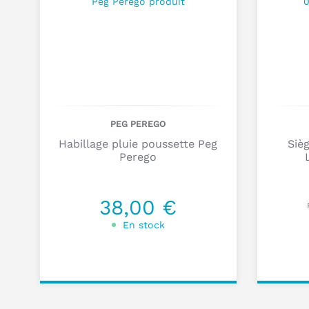
PEG PEREGO
Habillage pluie poussette Peg
Siè
Perego
38,00 €
En stock
Ajouter au
Pers
panier