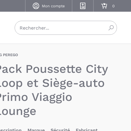
Mon compte
Mes listes de naissance
Mon panier
Recherch
G PEREGO
BAX-PEO-CITYL-VL
Pack Poussette City
Loop et Siège-auto
Primo Viaggio
Lounge
scription
Marque
Sécurité
Fabricant