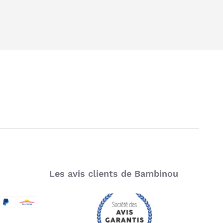
siestes.
Sa
capote extensible UPF50+, ajustable en
hauteur
, s’adapte à la croissance de votre bébé
tout en le protégeant du soleil.
L’
assise matelassée
garde votre enfant bien au
chaud en hiver, et se transforme pour l’été
grâce à un
dossier en filet aéré
.
Une
barre de sécurité amovible en similicuir
s’ouvre facilement pour installer ou retirer votre
enfant sans effort.
Le
harnais magnétique
, équipé de bretelles à
boutons-pression, assure une sécurité simple et
rapide à mettre en place.
L’
assise se plie en même temps que le châssis
,
Les avis clients de Bambinou
pour un gain de place pratique.
La
protection pluie compatible
est disponible
séparément.
SecureCode
d by Visa
aypal
Aurore