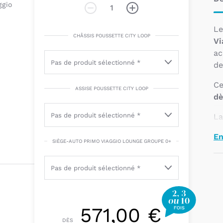
L
CHÂSSIS POUSSETTE CITY LOOP
Vi
ac
de
Ce
ASSISE POUSSETTE CITY LOOP
dè
La
gr
En
en
SIÈGE-AUTO PRIMO VIAGGIO LOUNGE GROUPE 0+
su
po
Q
c
571,00 €
DÈS