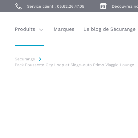
Poussettes
Service client : 05.62.26.47.05
Découvrez no
Accessoires
Balade
Produits
Marques
Le blog de Sécurange
Securange
Pack Poussette City Loop et Siège-auto Primo Viaggio Lounge