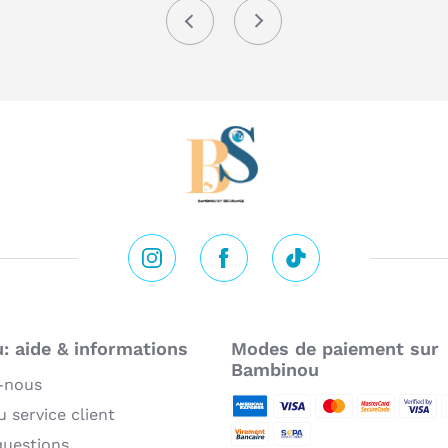
Précédent
Suivant
Instagram
Facebook
Tik Tok
 aide & informations
Modes de paiement sur
Bambinou
-nous
 service client
American Express
Visa
MasterCard
MasterCard 
Verifie
P
questions