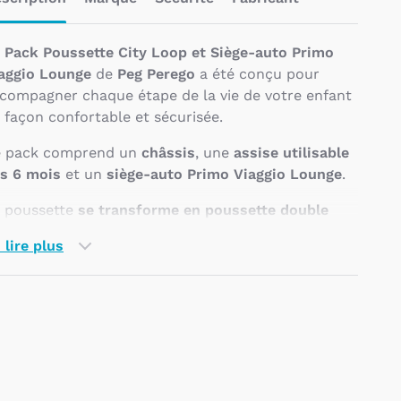
e
Pack Poussette City Loop et Siège-auto Primo
aggio Lounge
de
Peg Perego
a été conçu pour
compagner chaque étape de la vie de votre enfant
 façon confortable et sécurisée.
 pack comprend un
châssis
, une
assise utilisable
s 6 mois
et un
siège-auto Primo Viaggio Lounge
.
 poussette
se transforme en poussette double
âce aux
adaptateurs duo
(vendus séparément) et
 lire plus
 ajoutant les éléments nécessaires
pplémentaires
(
châssis
,
assise
,
nacelle
), idéale
ur s’adapter à la croissance de votre famille.
uelles sont les
Pseudo
aractéristiques du Châssis