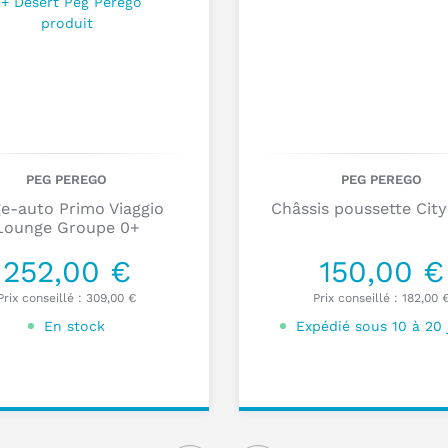
Q
PEG PEREGO
PEG PEREGO
c
ge-auto Primo Viaggio
Châssis poussette Cit
Lounge Groupe 0+
p
252,00 €
150,00 €
P
Prix conseillé :
309,00 €
Prix conseillé :
182,00 
En stock
Expédié sous 10 à 20 
onnalisez votre
Ajouter au
produit
panier