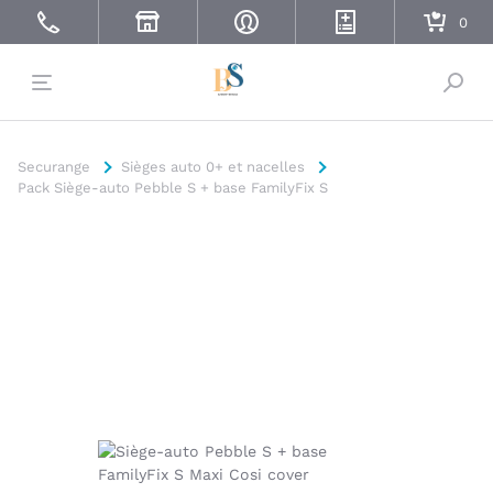
Bascu
Securange
Sièges auto 0+ et nacelles
Pack Siège-auto Pebble S + base FamilyFix S