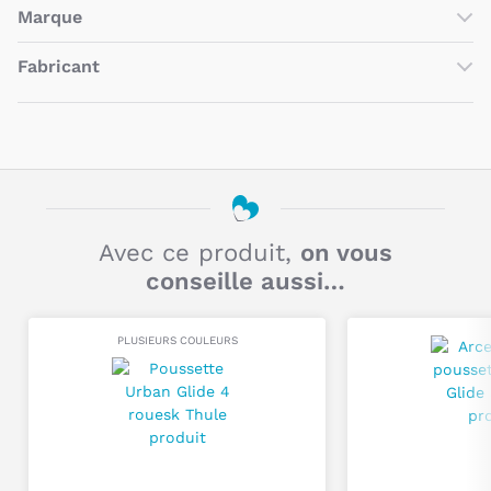
La
Protection pluie pour poussettes Urban Glide 3 et Urban
Marque
Glide 4
de
Thule
protège votre enfant de la pluie et du
vent.
La
marque
Thule
est née en
Suède
en
1942
et propose des
Fabricant
produits performants
qui permettent aux parents de
Cet habillage permet à votre enfant de rester au sec même
profiter
de la
vie active
avec leurs
enfants
.
Polyvalents
et
par temps de pluie.
Thule
NOM
sécurisés
, les
sièges-vélo
, les
chariots
et les
poussettes
Thule
garantissent le
confort
de l'enfant sur
tout
type de
Son ajustement personnalisé offre une
protection parfaite
THULE
MARQUE DÉPOSÉE
terrain
Pseudo
.
contre les intempéries
.
Facile à installer, il est fabriqué dans un
matériau
Le Hub Business , 6 rue du bois sauvage FR 91000
ADRESSE
transparent
pour permettre à votre enfant de regarder
Evry
Avec ce produit,
on vous
dehors.
conseille aussi…
stephane.philippe@thule.com
E-MAIL
Vous pouvez choisir le modèle en fonction de la
configuration de votre poussette :
Titre
PLUSIEURS COULEURS
Poussette Urban Glide 3 simple
: protection simple.
Poussette Urban Glide 3 double
: protection double.
Poussette Urban Glide 4
: protection simple.
Commentaire