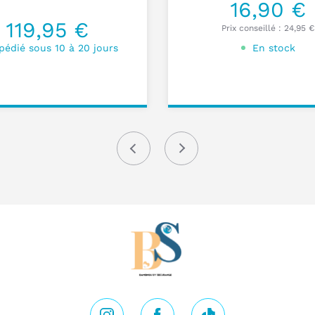
16,90 €
119,95 €
Prix conseillé :
24,95 €
pédié sous 10 à 20 jours
En stock
Q
c
ter au
Ajouter au
nier
panier
d
Précédent
Suivant
D