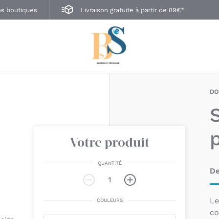
s boutiques
Livraison gratuite à partir de 89€*
D
Votre produit
QUANTITÉ
De
L
COULEURS
co