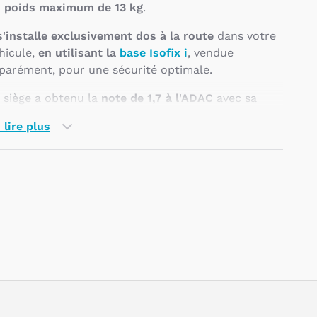
n
poids maximum de 13 kg
.
s'installe exclusivement dos à la route
dans votre
hicule,
en utilisant la
base Isofix i
, vendue
parément, pour une sécurité optimale.
 siège a obtenu la
note de 1,7 à l'ADAC
avec sa
se.
 lire plus
uelles sont les
aractéristiques du Siège
Pseudo
oque et poussette Doona i
e Doona ?
Le Siège coque et poussette Doona i
convient
aux enfants de 40 à 85 cm
.
Titre