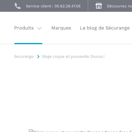
Poussettes
Service client : 05.62.26.47.05
Découvrez no
Accessoires
Balade
Produits
Marques
Le blog de Sécurange
Securange
Siège coque et poussette Doona i