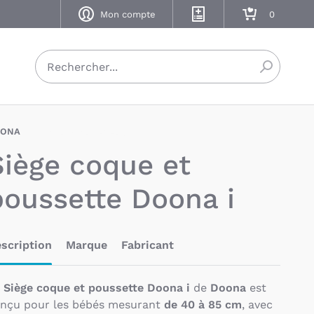
Mon compte
Mes listes de naissance
Mon panier
Recherch
OONA
BAU-DOA-SIEGE-CPI
Siège coque et
poussette Doona i
scription
Marque
Fabricant
e
Siège coque et poussette Doona i
de
Doona
est
nçu pour les bébés mesurant
de 40 à 85 cm
, avec