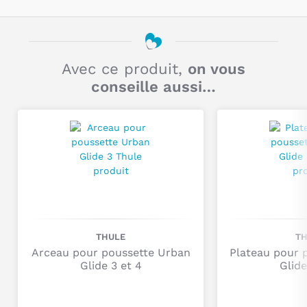
Thule
garantissent le
confort
de l'enfant sur
tout
type de
THULE
MARQUE DÉPOSÉE
terrain
Pseudo
.
Le Hub Business , 6 rue du bois sauvage FR 91000
ADRESSE
Evry
Avec ce produit,
on vous
conseille aussi…
stephane.philippe@thule.com
E-MAIL
Titre
Commentaire
THULE
T
Arceau pour poussette Urban
Plateau pour 
Glide 3 et 4
Glide