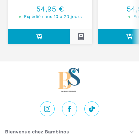
Je poste mon commentaire
54,95 €
54,
Expédié sous 10 à 20 jours
En
Instagram
Facebook
Tik Tok
Bienvenue chez Bambinou