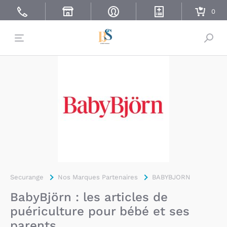
Bascu
Securange
Nos Marques Partenaires
BABYBJORN
BabyBjörn : les articles de
puériculture pour bébé et ses
parents