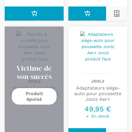
Victime de
son succès
JOOLZ
JOOLZ
Planche à roulette
Adaptateurs siège-
Produit
pour poussette Joolz
auto pour poussette
épuisé
Aer+
Joolz Aer+
49,95 €
En stock