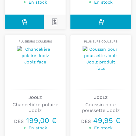
En stock
En stock
reforestation et à la lutte contre le changement
climatique.
En cas de doute ou de question,
contactez-nous
:
nous serons ravis de vous apporter notre expertise
pour trouver le produit dont vous avez besoin.
PLUSIEURS COULEURS
PLUSIEURS COULEURS
JOOLZ
JOOLZ
Chancelière polaire
Coussin pour
Joolz
poussette Joolz
199,00 €
49,95 €
DÈS
DÈS
En stock
En stock