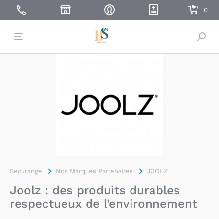
Bascu
Securange
Nos Marques Partenaires
JOOLZ
Joolz : des produits durables
respectueux de l'environnement