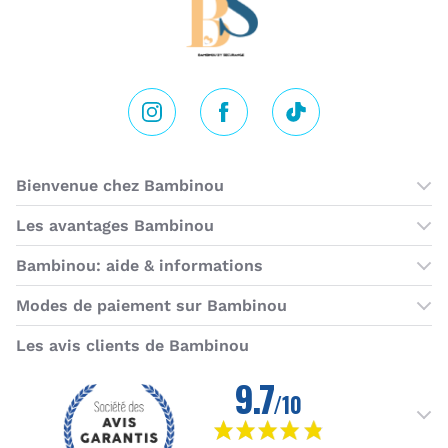
Instagram
Facebook
Tik Tok
Bienvenue chez Bambinou
Les boutiques Bambinou
Les avantages Bambinou
Cartes cadeaux
Bambinou: aide & informations
Programme de fidélité
Contactez-nous
Modes de paiement sur Bambinou
Horaires du service client
American Express
Visa
MasterCard
MasterCard SecureCode
Verified by Visa
Paypal
Aurore
Virement banc
Sepa
Les avis clients de Bambinou
Foire aux questions
Livraisons et retours
Moyens de paiement
Rétractation