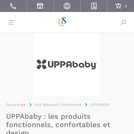
Bascu
Securange
Nos Marques Partenaires
UPPABABY
UPPAbaby : les produits
fonctionnels, confortables et
design