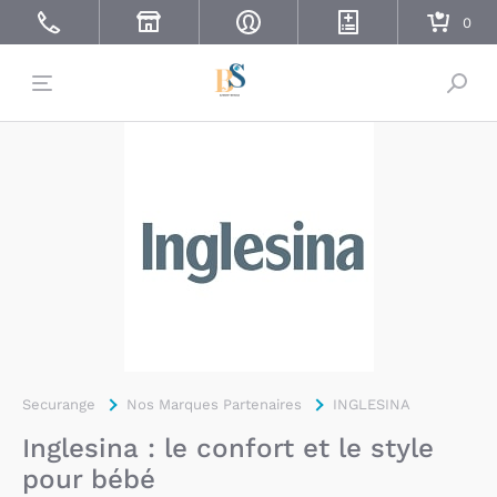
Bascu
Securange
Nos Marques Partenaires
INGLESINA
Inglesina : le confort et le style
pour bébé