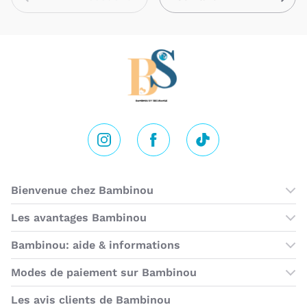
Instagram
Facebook
Tik Tok
Bienvenue chez Bambinou
Les boutiques Bambinou
Les avantages Bambinou
Cartes cadeaux
Bambinou: aide & informations
Programme de fidélité
Contactez-nous
Modes de paiement sur Bambinou
Horaires du service client
American Express
Visa
MasterCard
MasterCard SecureCode
Verified by Visa
Paypal
Aurore
Virement banc
Sepa
Les avis clients de Bambinou