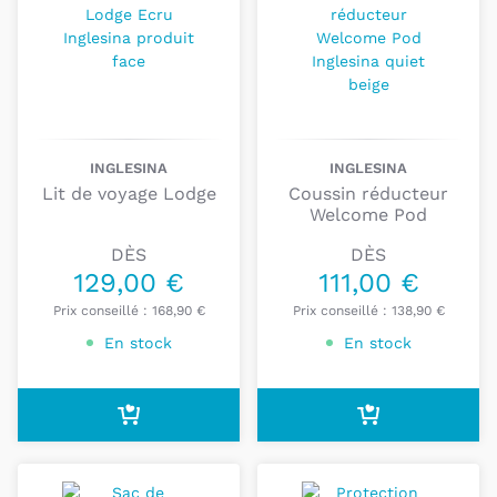
Les
accessoires
pour
poussette
et
siège-auto
d’
Inglesina
permettent d’
ajouter
encore plus de
fonctionnalité
et
confort
aux
produits
de la
marque.
Si vous avez des questions,
contactez-nous
: nous
INGLESINA
INGLESINA
serons ravis de vous apporter notre expertise pour
Lit de voyage Lodge
Coussin réducteur
trouver le produit dont vous avez besoin.
Welcome Pod
DÈS
DÈS
129,00 €
111,00 €
Prix conseillé :
168,90 €
Prix conseillé :
138,90 €
En stock
En stock